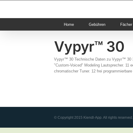
Skip
to
content
Home
Gebühren
Fächer
Vypyr™ 30
Vypyr™ 30 Technische Daten zu Vypyr™ 30 30 
"Custom-Voiced" Modeling Lautsprecher. 11 edit
chromatischer Tuner. 12 frei programmierbare P
© Copyright 2015 Kiendl-App. All rights reserved.