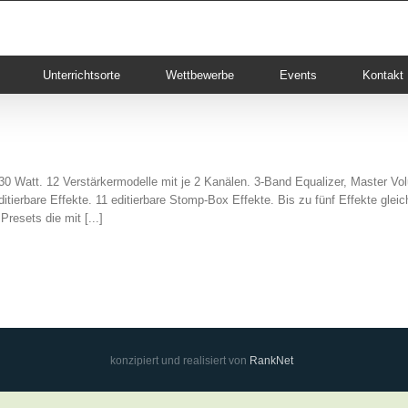
Unterrichtsorte
Wettbewerbe
Events
Kontakt
Watt. 12 Verstärkermodelle mit je 2 Kanälen. 3-Band Equalizer, Master Vo
ierbare Effekte. 11 editierbare Stomp-Box Effekte. Bis zu fünf Effekte gleich
resets die mit [...]
konzipiert und realisiert von
RankNet