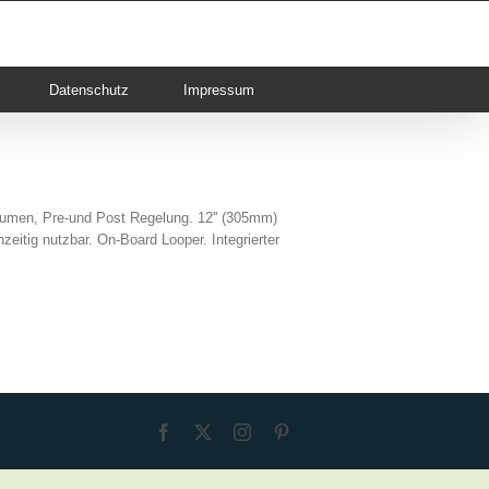
Datenschutz
Impressum
lumen, Pre-und Post Regelung. 12'' (305mm)
zeitig nutzbar. On-Board Looper. Integrierter
Facebook
X
Instagram
Pinterest