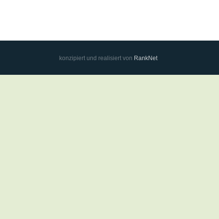
konzipiert und realisiert von
RankNet